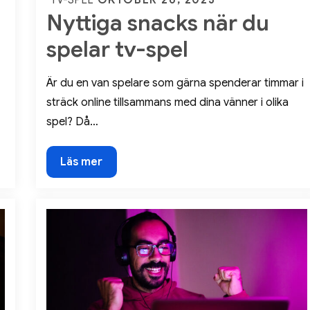
OKTOBER 26, 2023
TV-SPEL
Nyttiga snacks när du
on
spelar tv-spel
Är du en van spelare som gärna spenderar timmar i
sträck online tillsammans med dina vänner i olika
spel? Då…
Nyttiga
Läs mer
snacks
när
du
spelar
tv-
spel