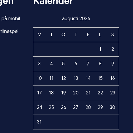
gen
Kalender
 på mobil
augusti 2026
nlinespel
M
T
O
T
F
L
S
1
2
3
4
5
6
7
8
9
10
11
12
13
14
15
16
17
18
19
20
21
22
23
24
25
26
27
28
29
30
31