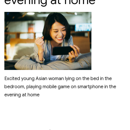
Excited young Asian woman lying on the bed in the
bedroom, playing mobile game on smartphone in the
evening at home