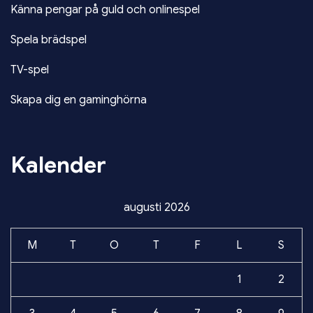
Känna pengar på guld och onlinespel
Spela brädspel
TV-spel
Skapa dig en gaminghörna
Kalender
augusti 2026
M
T
O
T
F
L
S
1
2