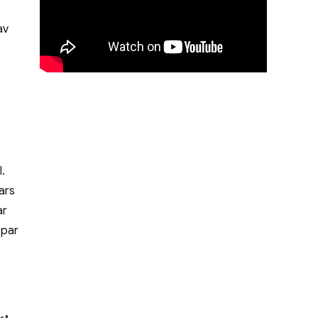
av
.
ars
ar
ppar