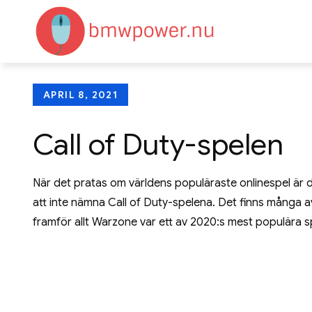
Skip
to
bmwpow
allt om onlinesp
content
Posted
APRIL 8, 2021
on
Call of Duty-spelen
När det pratas om världens populäraste onlinespel är d
att inte nämna Call of Duty-spelena. Det finns många 
framför allt Warzone var ett av 2020:s mest populära s