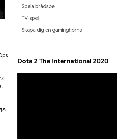
Spela brädspel
TV-spel
Skapa dig en gaminghörna
kOps
Dota 2 The International 2020
ska
a,
Ops