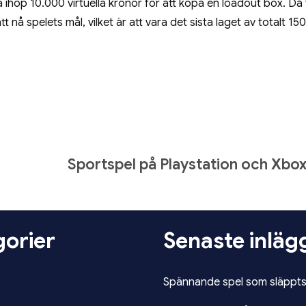
 ihop 10.000 virtuella kronor för att köpa en loadout box. Då 
t nå spelets mål, vilket är att vara det sista laget av totalt 150
Sportspel på Playstation och Xbo
orier
Senaste inläg
Spännande spel som släppts