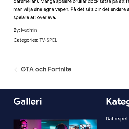
däremellan). Många spelare brukar dock satsa på att få
man välja sina egna vapen. På det sätt blir det enklare at
spelare att överleva.
By:
ivadmin
Categories:
TV-SPEL
Inläggsnavigering
GTA och Fortnite
Galleri
Kateg
Datorspel