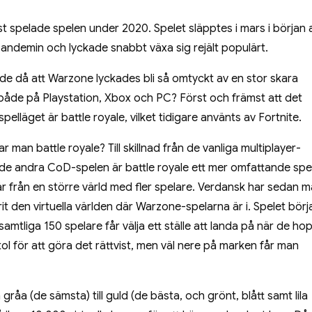
st spelade spelen under 2020. Spe
let släpptes i mars i början 
ndemin och lyckade snabbt växa sig rejält populärt.
de då att Warzone lyckades bli så omtyckt av en stor skara
både på Playstation, Xbox och PC? Först och främst att det
pelläget är battle royale, vilket tidigare använts av Fortnite.
r man battle royale? Till skillnad från de vanliga multiplayer-
 de andra CoD-spelen är battle royale ett mer omfattande spel
r från en större värld med fler spelare. Verdansk har sedan m
it den virtuella världen där Warzone-spelarna är i. Spelet börj
samtliga 150 spelare får välja ett ställe att landa på när de ho
tol för att göra det rättvist, men väl nere på marken får man
 gråa (de sämsta) till guld (de bästa, och grönt, blått samt lila