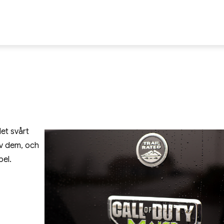
er.nu
el på nätet!
et svårt
av dem, och
pel.