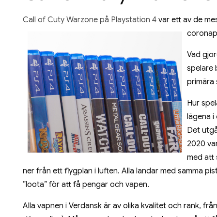
Call of Cuty Warzone på Playstation 4
var ett av de me
coronapa
Vad gjor
spelare 
primära s
Hur spela
lägena i
Det utgå
2020 var
med att 
ner från ett flygplan i luften. Alla landar med samma pis
”loota” för att få pengar och vapen.
Alla vapnen i Verdansk är av olika kvalitet och rank, från