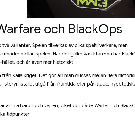
 Warfare och BlackOps
å varianter. Spelen tillverkas av olika speltillverkare, men
 skillnader mellan spelen. När det gäller karaktärerna har Blac
-hållet, och är även mer historiskt.
från Kalla kriget. Det gör att man slussas mellan flera histori
storyn istället utgå från framtida eller påhittade, hypotetisk
nebär andra banor och vapen, vilket gör både Warfar och Black
ka tidpunkter.