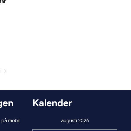
får
x
gen
Kalender
 på mobil
augusti 2026