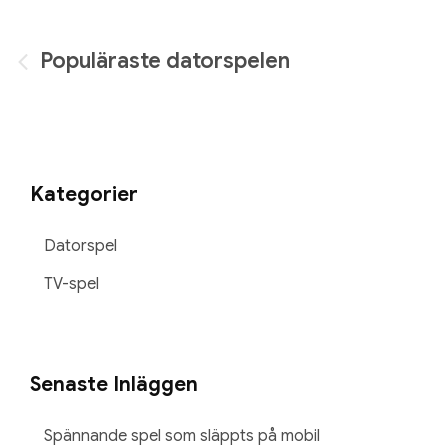
Inläggsnavigering
Populäraste datorspelen
Kategorier
Datorspel
TV-spel
Senaste Inläggen
Spännande spel som släppts på mobil