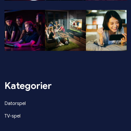
Kategorier
Datorspel
TV-spel