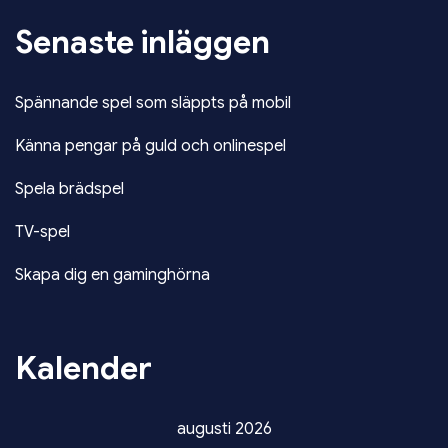
Senaste inläggen
Spännande spel som släppts på mobil
Känna pengar på guld och onlinespel
Spela brädspel
TV-spel
Skapa dig en gaminghörna
Kalender
augusti 2026